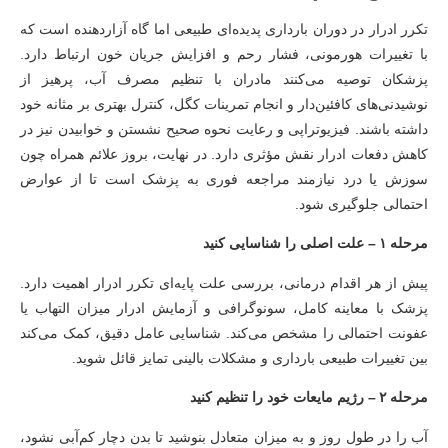
تکرر ادرار در دوران بارداری پدیده‌ای طبیعی اما گاه آزاردهنده است که
با تغییرات هورمونی، فشار رحم و افزایش جریان خون ارتباط دارد.
پزشکان توصیه می‌کنند مادران با تنظیم مصرف آب، پرهیز از
نوشیدنی‌های کافئین‌دار و انجام تمرینات کگل، کنترل بهتری بر مثانه خود
داشته باشند. فیزیوتراپی و رعایت نحوه صحیح نشستن و خوابیدن نیز در
کاهش دفعات ادرار نقش مؤثری دارد. در نهایت، بروز علائم همراه چون
سوزش یا درد نیازمند مراجعه فوری به پزشک است تا از عوارض
احتمالی جلوگیری شود.
مرحله ۱ – علت اصلی را شناسایی کنید
پیش از هر اقدام درمانی، بررسی علت پایه‌ای تکرر ادرار اهمیت دارد.
پزشک با معاینه کامل، سونوگرافی و آزمایش ادرار میزان التهاب یا
عفونت احتمالی را مشخص می‌کند. شناسایی عامل دقیق، کمک می‌کند
بین تغییرات طبیعی بارداری و مشکلات بالینی تمایز قائل شوید.
مرحله ۲ – رژیم مایعات خود را تنظیم کنید
آب را در طول روز و به میزان متعادل بنوشید تا بدن دچار کم‌آبی نشود،