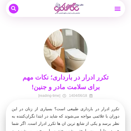
بیماری های زنان
نوبت دهی و مشاوره آنلاین
بارداری و زایمان
دکتر بهناز عطار شاکری
درمان ناباروری
تکرر ادرار در بارداری؛ نکات مهم
برای سلامت مادر و جنین!
[reading-time]
1404/06/18
تکرر ادرار در بارداری طبیعی است؟ بسیاری از زنان در این
دوران با علائمی مواجه می‌شوند که شاید در ابتدا نگران‌کننده به
نظر برسد و یکی از شایع ترین ان ها تکرر ادرار است. اگر شما
هم در طول روز یا حتی شب چندین بار مجبور می‌شوید به