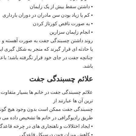
• داشتن سقط بیش از یک زایمان
• کم یا زیاد بودن سن مادران در دوران بارداری
• به صورت ناقص کورتاژ کردن
• انجام زایمان سزارین
روند داشتن چسبندگی جفت به صورت آهسته و ضع
یا حادثه ای قرار گیرند که منجر به شکل گیری ا
چنانچه جفت در جای خود قرار نگرفته باشد؛ ب
باشد.
علائم چسبندگی جفت
علائم چسبندگی جفت در خانم ها بسیار متفاوت 
ترین آن ها عبارتند از
چسبندگی جفت ممکن است بدون وجود هیچ گونه عل
طریق رادیوگرافی در خانم ها تشخیص داده می ش
• ایجاد اختلالات و ناهنجاری های در چرخه قاعدگ
• کاهش میزان خون درسیکل قاعدگی