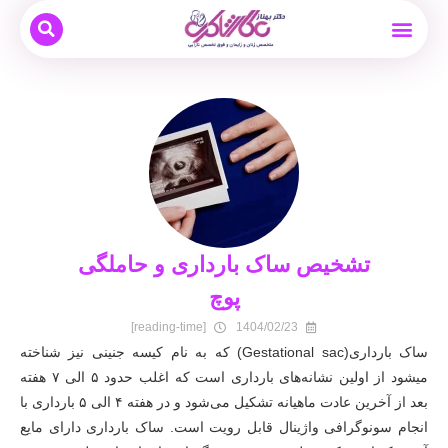
بیماری های زنان
نوبت دهی و مشاوره آنلاین
بارداری و زایمان
دکتر بهناز عطار شاکری
درمان ناباروری
تشخیص ساک بارداری و حاملگی
پوچ
[reading-time]
1404/02/23
ساک بارداری(Gestational sac) که به نام کیسه جنینی نیز شناخته
میشود از اولین نشانه‌های بارداری است که اغلب حدود ۵ الی ۷ هفته
بعد از آخرین عادت ماهیانه تشکیل می‌شود و در هفته ۴ الی ۵ بارداری با
انجام سونوگرافی واژینال قابل رویت است. ساک بارداری دارای مایع