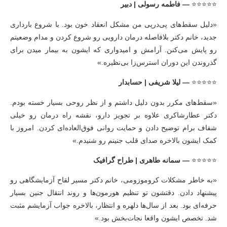
⭐⭐⭐⭐⭐
— فاطمه رسولی | دبیر
«دلیل سقط‌های پی‌درپی من مشکل انعقاد خون بود. با شروع بارداری
جدید، خانم دکتر بلافاصله درمان دارویی رو شروع کردن و مدام وضعیتم
رو پایش می‌کنن. آرامش و امیدواری که ایشون به بیمار میدن برای
گذروندن این دوران استرس‌زا بی‌نظیره.»
⭐⭐⭐⭐⭐
— لیلا شریفی | حسابدار
«سقط‌های مکرر بدون دلیل داشتم و از نظر روحی بسیار خسته بودم.
دکتر عطارشاکری علاوه بر تجویز دارو، نقشه راه درمان رو خیلی
شفاف برام توضیح دادن و حمایت روانی فوق‌العاده‌ای کردن. امروز با
کمک ایشون بالاخره صدای قلب جنینم رو شنیدم.»
⭐⭐⭐⭐⭐
— سمانه طاهری | طراح گرافیک
«به خاطر مشکلات کروموزومی، خانم دکتر مسیر لقاح آزمایشگاهی رو
پیشنهاد دادن. دقتشون تو تنظیم هورمون‌ها و روند انتقال جنین بسیار
حرفه‌ای بود. بعد از سال‌ها دلهره و انتظار، بالاخره جواب آزمایشم مثبت
شد. تخصص ایشون واقعا نجات‌بخش بود.»