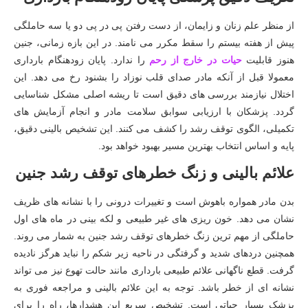
از منظر علم زنان و زایمان، از دست رفتن پی در پی دو یا سه حاملگی
پیش از هفته بیستم را سقط مکرر می نامند. در این بازه زمانی، جنین
هنوز قابلیت
حیات در خارج از رحم
را ندارد. پایان زودهنگام بارداری
معمولا قبل از آنکه مادر صدای قلب نوزاد را بشنود رخ می دهد. این
اختلال نیازمند بررسی های دقیق است تا ریشه اصلی مشکل شناسایی
گردد. پزشکان با ارزیابی سوابق سلامت مادر و انجام آزمایش های
تکمیلی، الگوی توقف رشد را کشف می کنند. این تشخیص بالینی دقیق،
پایه و اساس انتخاب بهترین مسیر بهبود خواهد بود.
علائم بالینی و زنگ خطرهای توقف رشد جنین
بدن مادر همواره باهوش است و تغییرات درونی را با نشانه های ظریف
نشان می دهد. خون ریزی های غیر طبیعی و لکه بینی در ماه های اول
حاملگی از مهم ترین زنگ خطرهای توقف رشد جنین به شمار می روند.
همچنین دردهای شدید و گرفتگی در ناحیه زیر شکم را نباید هرگز نادیده
گرفت. قطع ناگهانی علائم طبیعی بارداری مانند حالت تهوع نیز می تواند
نشانه ای از خطر باشد. توجه به این علائم بالینی و مراجعه فوری به
پزشک بسیار حیاتی است. تشخیص سریع این هشدارها، راه را برای