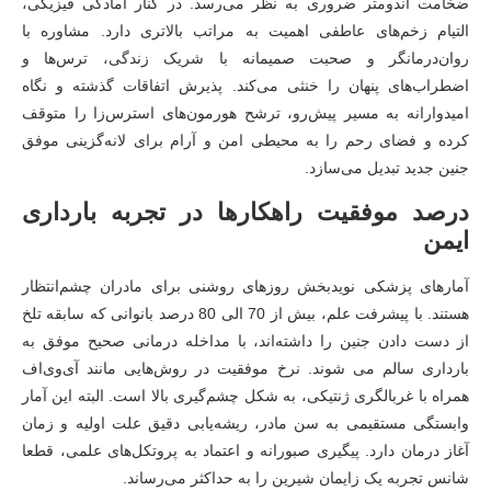
ضخامت آندومتر ضروری به نظر می‌رسد. در کنار آمادگی فیزیکی،
التیام زخم‌های عاطفی اهمیت به مراتب بالاتری دارد. مشاوره با
روان‌درمانگر و صحبت صمیمانه با شریک زندگی، ترس‌ها و
اضطراب‌های پنهان را خنثی می‌کند. پذیرش اتفاقات گذشته و نگاه
امیدوارانه به مسیر پیش‌رو، ترشح هورمون‌های استرس‌زا را متوقف
کرده و فضای رحم را به محیطی امن و آرام برای لانه‌گزینی موفق
جنین جدید تبدیل می‌سازد.
درصد موفقیت راهکارها در تجربه بارداری
ایمن
آمارهای پزشکی نویدبخش روزهای روشنی برای مادران چشم‌انتظار
هستند. با پیشرفت علم، بیش از 70 الی 80 درصد بانوانی که سابقه تلخ
از دست دادن جنین را داشته‌اند، با مداخله درمانی صحیح موفق به
بارداری سالم می شوند. نرخ موفقیت در روش‌هایی مانند آی‌وی‌اف
همراه با غربالگری ژنتیکی، به شکل چشم‌گیری بالا است. البته این آمار
وابستگی مستقیمی به سن مادر، ریشه‌یابی دقیق علت اولیه و زمان
آغاز درمان دارد. پیگیری صبورانه و اعتماد به پروتکل‌های علمی، قطعا
شانس تجربه یک زایمان شیرین را به حداکثر می‌رساند.