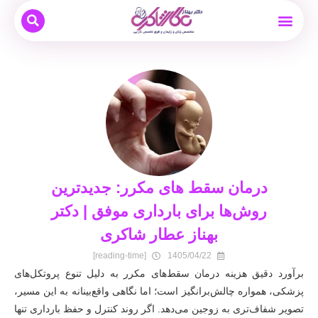
بیماری های زنان
نوبت دهی و مشاوره آنلاین
بارداری و زایمان
دکتر بهناز عطار شاکری
درمان ناباروری
درمان سقط های مکرر: جدیدترین
روش‌ها برای بارداری موفق | دکتر
بهناز عطار شاکری
[reading-time]
1405/04/22
برآورد دقیق هزینه درمان سقط‌های مکرر به دلیل تنوع پروتکل‌های
پزشکی، همواره چالش‌برانگیز است؛ اما نگاهی واقع‌بینانه به این مسیر،
تصویر شفاف‌تری به زوجین می‌دهد. اگر روند کنترل و حفظ بارداری تنها