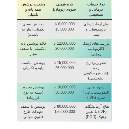
نوع خدمات
بازه قیمتی
وضعیت پوشش
درمانی و
حدودی (تومان)
بیمه پایه و
تشخیصی
تکمیلی
پنل آزمایش‌های
8,000,000 تا
پوشش نسبی
ترومبوفیلی و
15,000,000
تکمیلی (نیاز به
ایمنی
تاییدیه)
بررسی‌های ژنتیک
12,000,000 تا
فاقد پوشش پایه
(کاریوتایپ
20,000,000
/ تکمیلی با سقف
زوجین)
مجاز
تصویر‌برداری
15,000,000 تا
پوشش مناسب
رحم
25,000,000
پایه و تکمیلی
(هیستروسکوپی
تشخیصی)
دارو‌درمانی
10,000,000 تا
پوشش محدود
(لنفوسیت‌تراپی /
30,000,000
(بسته به نوع
سرم IVIG)
قرارداد)
لقاح آزمایشگاهی
80,000,000 تا
پوشش تا سقف
(IVF) با تعیین
150,000,000
تعهدات طرح
ژنتیک (PGD)
قانون جوانی