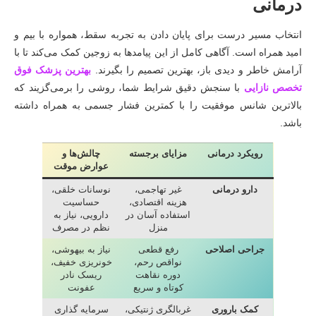
درمانی
انتخاب مسیر درست برای پایان دادن به تجربه سقط، همواره با بیم و
امید همراه است. آگاهی کامل از این پیامدها به زوجین کمک می‌کند تا با
آرامش خاطر و دیدی باز، بهترین تصمیم را بگیرند.
بهترین پزشک فوق
تخصص نازایی
با سنجش دقیق شرایط شما، روشی را برمی‌گزیند که
بالاترین شانس موفقیت را با کمترین فشار جسمی به همراه داشته
باشد.
رویکرد درمانی
مزایای برجسته
چالش‌ها و
عوارض موقت
دارو درمانی
غیر تهاجمی،
نوسانات خلقی،
هزینه اقتصادی،
حساسیت
استفاده آسان در
دارویی، نیاز به
منزل
نظم در مصرف
جراحی اصلاحی
رفع قطعی
نیاز به بیهوشی،
نواقص رحم،
خونریزی خفیف،
دوره نقاهت
ریسک نادر
کوتاه و سریع
عفونت
کمک باروری
غربالگری ژنتیکی،
سرمایه گذاری