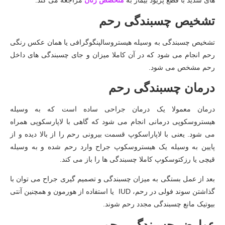
های شدید با قطع پریود بیمار به
متخصص زنان
مراجعه می کند.
تشخیص چسبندگی رحم
تشخیص چسبندگی به وسیله هیستروسالپنگوگرافی یا همان عکس رنگی
رحم انجام می شود که در آن کاملا میزان و جای چسبندگی های داخل
رحم مشخص می شود.
درمان چسبندگی رحم
درمان معمولا یک درمان جراحی ساده است که به وسیله
هیستروسکوپی درمانی انجام می شود که گاهی با لاپارسکوپی همراه
می شود. یعنی با لاپاراسکوپ قسمت بیرونی رحم را از بالا دیده و از
پایین به وسیله یک هیستروسکوپ جراح وارد رحم شده و به وسیله
قیچی یا رزکتوسکوپ کاملا چسبندگی ها را باز می کند.
بعد از عمل بستگی به میزان چسبندگی و تصمیم گیری جراح می توان با
گذاشتن سوند فولی در رحم، IUD یا استفاده از هورمون و همچنین آنتی
بیوتیک مانع چسبندگی مجدد رحم شوند.
عوارض چسبندگی رحم