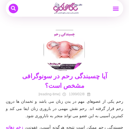
بیماری های زنان
نوبت دهی و مشاوره آنلاین
بارداری و زایمان
دکتر بهناز عطار شاکری
درمان ناباروری
آیا چسبندگی رحم در سونوگرافی
مشخص است؟
[reading-time]
1399/02/8
رحم یکی از عضوهای مهم در بدن زنان می باشد و تخمدان ها درون
رحم قرار گرفته اند. رحم نقش مهمی در باروری زنان ایفا می کند و
کمترین آسیبی به این عضو می تواند منجر به ناباروری شود.
چسبندگی رحم ممکن است نتیجه هرگونه آسیب، عفونت،
زخم دهانه