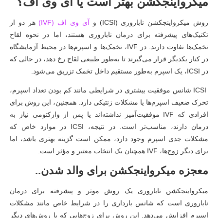
میکرواینجکشن بهتر است یا آی وی اف؟
روش میکرواینجکشن ناباروری (ICSI) و
آی وی اف (IVF)
هر دو از
تکنیک‌های پیشرفته برای درمان ناباروری هستند، اما در نحوه لقاح
تخمک‌ها تفاوت دارند. در IVF، تخمک‌ها و اسپرم‌ها در محیط آزمایشگاه
در کنار یکدیگر قرار می‌گیرند تا به‌طور طبیعی لقاح رخ دهد، در حالی که
در ICSI، یک اسپرم به‌طور مستقیم داخل تخمک تزریق می‌شود.
ICSI شانس موفقیت بیشتری در شرایطی مانند کم بودن تعداد اسپرم،
تحرک ضعیف اسپرم‌ها یا مشکلات ژنتیکی دارد. همچنین، این روش برای
افرادی که IVF موفقیت‌آمیز نداشته‌اند یا پس از وازکتومی نیاز به
درمان دارند، مناسب‌تر است. در نتیجه، ICSI در موارد خاص که
مشکلات جدی اسپرم وجود دارد، ممکن است گزینه بهتری باشد، اما
برای دیگر زوج‌ها، IVF همچنان یک انتخاب معتبر و مؤثر است.
معجزه میکرواینجکشن برای والد شدن..
میکرواینجکشن ناباروری یک روش موثر و پیشرفته برای درمان
ناباروری است که شانس بارداری را در شرایط خاص مانند مشکلات
اسپرم افزایش می‌دهد. این روش برای زوج‌هایی که با روش‌های دیگر