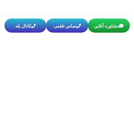
مشاوره آنلاین
تماس تلفنی
کانال بله
مطالب مرتبط
صفر تا صد تعیین جنسیت با IUI (هزینه + درصد موفقیت)
اگر برای تکمیل خانواده خود به دنبال روشی کم‌تهاجمی و
فرق بارداری دختر و پسر؛ از سونوگرافی هفته ۱۲ تا علائم