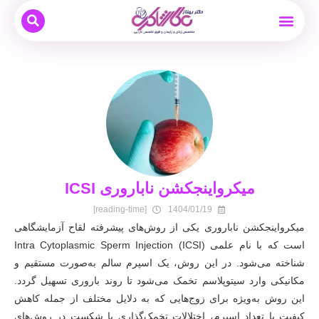
بیماری های زنان
نوبت دهی و مشاوره آنلاین
بارداری و زایمان
دکتر بهناز عطار شاکری
درمان ناباروری
میکرواینجکشن ناباروری ICSI
[reading-time]
1404/01/19
میکرواینجکشن ناباروری یکی از روش‌های پیشرفته لقاح آزمایشگاهی
است که با نام علمی Intra Cytoplasmic Sperm Injection (ICSI)
شناخته می‌شود. در این روش، یک اسپرم سالم به‌صورت مستقیم و
مکانیکی وارد سیتوپلاسم تخمک می‌شود تا روند باروری تسهیل گردد.
این روش به‌ویژه برای زوج‌هایی که به دلایل مختلف از جمله کاهش
کیفیت یا تعداد اسپرم، اختلالات تخمک‌گذاری یا شکست در روش‌های