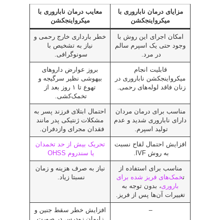
مزایای درمان ناباروری با
معایب درمان ناباروری با
میکرواینجکشن
میکرواینجکشن
امکان اجرای این روش با
خطر بارداری خارج رحمی و
وجود حتی یک اسپرم سالم
نیاز به تشخیص با
در مرد.
سونوگرافی.
قابلیت انجام
بروز عوارض داروهای
میکرواینجکشن ناباروری در
بیهوشی نظیر سرگیجه و
زنان فاقد لوله‌های رحمی.
تهوع تا ۱ روز بعد از
تخمک‌کشی.
مناسب برای درمان مردان
احتمال ابتلای فرزند پسر به
دارای ناباروری شدید و عدم
مشکلات ژنتیکی پدر مانند
تولید اسپرم.
فقدان مجرای وازدفران.
افزایش احتمال لقاح نسبت
تحریک بیش از حد تخمدان
به روش IVF.
یا سندروم OHSS
مناسب برای استفاده از
نیاز به صرف هزینه و زمان
ت
خمک‌های فریز شده برای
نسبتا زیاد.
باروری
، بدون توجه به
تغییرات آن‌ها پس از فریز.
–
افزایش خطر سقط جنین و
زایمان زودرس در صورت