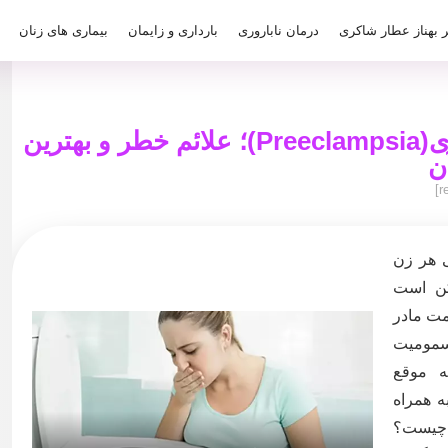
ر بهناز عطار شاکری
درمان ناباروری
بارداری و زایمان
بیماری های زنان
مسمومیت بارداری(Preeclampsia)؛ علائم خطر و بهترین
ن
ی هر زن
کن است
مت مادر
مسمومیت
ه موقع
ه همراه
ا چیست؟