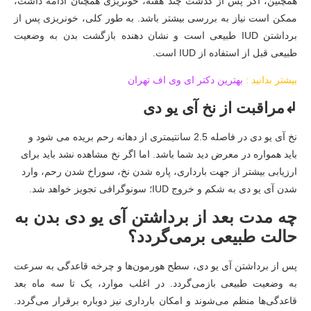
همچنین، اگر پس از گذشت چند هفته، خونریزی همچنان ادامه داشت،
ممکن است نیاز به بررسی بیشتر باشد. به طور کلی، خونریزی پس از
برداشتن IUD طبیعی است و نشان دهنده بازگشت بدن به وضعیت
طبیعی قبل از استفاده از IUD است.
بیشتر بدانید :
بهترین دکتر ای وی اف تهران
↲مراقبت از نخ آی یو دی
نخ آی یو دی در فاصله 2.5 سانتیمتری از دهانه رحم بریده می شود و
باید همواره در معرض دید شما باشد. اما اگر نخ مشاهده نشد باید برای
ارزیابی بیشتر از جهت بارداری، پاره شدن نخ، سوراخ شدن رحم، وارد
شدن آی یو دی به شکم و خروج IUD؛ سونوگرافی تجویز خواهد شد.
چه مدت بعد از برداشتن آی یو دی بدن به
حالت طبیعی برمی‌گردد؟
پس از برداشتن آی یو دی، سطح هورمون‌ها و چرخه قاعدگی به سرعت
به وضعیت طبیعی بازمی‌گردد. در اغلب موارد، یک تا سه ماه بعد
قاعدگی‌ها منظم می‌شوند و امکان بارداری نیز دوباره برقرار می‌گردد.