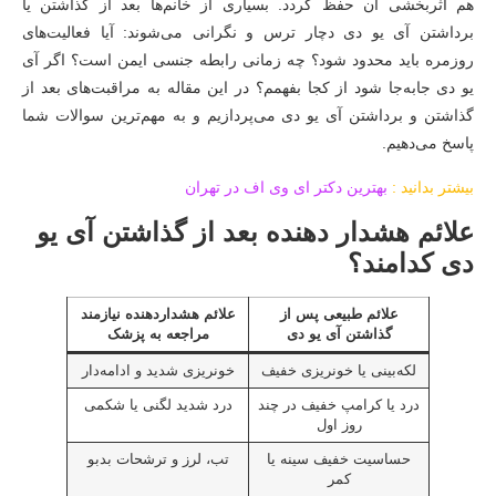
هم اثربخشی آن حفظ گردد. بسیاری از خانم‌ها بعد از گذاشتن یا
برداشتن آی یو دی دچار ترس و نگرانی می‌شوند: آیا فعالیت‌های
روزمره باید محدود شود؟ چه زمانی رابطه جنسی ایمن است؟ اگر آی
یو دی جابه‌جا شود از کجا بفهمم؟ در این مقاله به مراقبت‌های بعد از
گذاشتن و برداشتن آی یو دی می‌پردازیم و به مهم‌ترین سوالات شما
پاسخ می‌دهیم.
بیشتر بدانید :
بهترین دکتر ای وی اف در تهران
علائم هشدار دهنده بعد از گذاشتن آی یو
دی کدامند؟
علائم طبیعی پس از
علائم هشداردهنده نیازمند
گذاشتن آی یو دی
مراجعه به پزشک
لکه‌بینی یا خونریزی خفیف
خونریزی شدید و ادامه‌دار
درد یا کرامپ خفیف در چند
درد شدید لگنی یا شکمی
روز اول
حساسیت خفیف سینه یا
تب، لرز و ترشحات بدبو
کمر