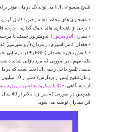
تلقیح مصنوعی IUI می تواند یک درمان مؤثر برای بیماران با شرایط ذیل باشد :
• ناهنجاری های مخاط دهانه رحم یا کانال گردن
• برخی از ناهنجاری های تخمک گذاری : چرخه قاعد
• بیماری
آندومتریوز
( اندومتریوز خفیف یا مرحله I-II
• فقدان کامل اسپرم در مردان (آزواسپرمی) که نیاز به IUI اسپرم ده
• کاهش ذخیره تخمدان (FSH بالا) یا نارسایی تخمدان (یائسگی)
نکته مهم :
در صورتی که مرد نازایی شدید داشته 
باشد ، تلقیح داخل رحمی UI
زمان تلقیح (پ
آزمایشگاهی
ICSI یا میکرواینجکشن(تزریق سیتوپلاسمی )
این بیماران توصیه می شود.