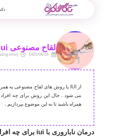
دکت
لقاح مصنوعی iui برای چه کسانی انجام می شود ؟
[reading-time]
1400/06/28
از IUI یا روش های لقاح مصنوعی به ه
می شود . حال این روش برای چه افرادی
همراه باشید تا به این موضوع بپردازیم .
درمان ناباروری با iui برای چه افرادی انجام می شود ؟