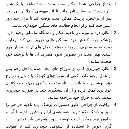
بعد از جراحی، شما ممکن است به مدت چند ساعت یا یک شب
نیاز باشد تا در بیمارستان بمانید تا اثر بیهوشی کاملا از بین رود.
پس از ترخیص، پزشک ممکن است توصیه کند تا برای چند روز
استراحت کنید و از انجام فعالیت های سنگین خودداری نمایید.
امکان درد و تورم در ناحیه شکم و دستگاه تناسلی وجود دارد.
پزشک جهت کاهش درد، مسکن هایی تجویز می کند. رعایت
دقت به به مصرف داروها و دستورالعمل های آن ها بسیار مهم
است. بهتر است در خصوص نحوه مصرف آن ها با پزشک خود
صحبت نمایید.
امکان خونریزی کمی از سوراخ های ایجاد شده یا اخل رحم پس
از عمل وجود دارد. کمی از سوراخ‌های کوچک یا داخل رحم رخ
دهد. پوشیدن پد یا بانداژ در ناحیه تحت شکمی می‌تواند به کنترل
خونریزی کمک کرده و از آن پیشگیری کند. در صورت خونریزی
شدید، باید به جراح خود مراجعه نمایید.
مراقبت از جراحی: طبق دستورات پزشک، باید ناحیه جراحی را
تمیز و خشک نگه دارید. شستشوی آرام و دقیق ناحیه با آب و
صابون نرم ممکن است توصیه شود. همچنین باید تماس با آب
گرم، حوض یا استفاده از استومی خودداری کنید تا عفونت