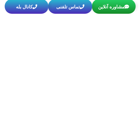
اگر برای تکمیل خانواده خود به دنبال روشی کم‌تهاجمی و
مشاوره آنلاین
تماس تلفنی
کانال بله
فرق بارداری دختر و پسر؛ از سونوگرافی هفته ۱۲ تا علائم
ظاهری
تشخیص جنسیت جنین همواره با کنجکاوی و باورهای گوناگونی همراه
بهترین متخصص هیستروسکوپی تهران | پروفسور و پنجه‌طلا دکتر
بهناز عطار شاکری
بهترین متخصص هیستروسکوپی چه ویژگی هایی دارد؟ هیستروسکوپی به چه