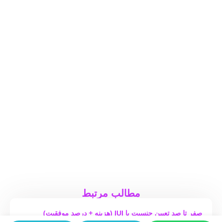
مطالب مرتبط
صفر تا صد تعیین جنسیت با IUI (هزینه + درصد موفقیت)