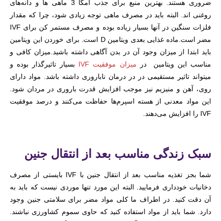
ضروری هستند. بهترین منبع برای جذب امگا 3 ماهی ها و دانه‌های
روغنی اند. البته باید در مصرف ماهی‌ توجه زیادی شود، چرا که مقدار
فلزات سنگین در آنها بسیار زیاده بوده و مصرف مستمر کن برای IVF
مضر است.ماده غذایی بعدی ویتامین D است. برای خوردن این ویتامین
باید ابتدا از میزان وجود آن در بدن آگاهی داشته باشید.میزان کافی و
مناسب این ویتامین در
میزان موفقیت IVF
بسیار تاثیرگذار بوده و
میتواند تاثیر مستقیمی در در درمان ناباروری داشته باشد. مواد دارای
روی، آهن و منیزیم نیز موجب افزایش قدرت باروری در مردان شود.
این مواد معدنی از هسته اسپرم‌ها حفاظت می‌کنند و درصد موفقیت
IVF را افزایش می‌دهند.
سبک زندگی مناسب بعد از انتقال جنین
شما بجز تغذیه مناسب بعد از انتقال جنین با IVF بایستی از مصرف
دخانیات خودداری فرمایید. البته این مورد تنها موردی نیست که باید به
آن دقت کنید. در اطراف ما کلی مواد مضر برای سلامتی جنین وجود
دارد. شما باید از مواد استفاده کنید که حاوی سموم کشاورزی نباشند.