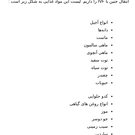
انتقال جنین با IVF را داریم. لیست این مواد غذایی به شکل زیر است :
انواع آجیل
دانه‌ها
ماست
ماهی سالمون
ماهی آنچوی
توت سفید
توت سیاه
چغندر
حبوبات
کدو حلوایی
انواع روغن های گیاهی
موز
جو دوسر
سیب زمینی
ساردین