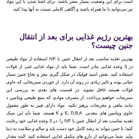
است برای این وضعیت بسیار مضر باشند. برای آشنا شدن با این مواد
نیز می‌توانید با ما همراه باشید و آگاهی کاملی نسبت به آنها پیدا کنید.
بهترین رژیم غذایی برای بعد از انتقال
جنین چیست؟
بهترین تغذیه مناسب بعد از انتقال جنین با IVF استفاده از مواد طبیعی
در 3 وعده غذایی مادر است. شما باید از مواد غذایی غنی از فولات
استفاده کنید. نقش اسید فولیک در شکل گیری مغز و نخاع جنین بسیار
حیاتی بوده و تاثیر زیادی در روند آن دارد. از خوردن سبزیجاتی که حاوی
فولات هستند غافل نشوید. در قسمت های بعدی به بررسی این
سبزیجات خواهیم پرداخت. از مصرف موادی که منبع طبیعی ویتامین د
مانند ماهی و مغزیجات پرهیز نکنید. مواد دارای فیبر به طور معمول
حاوی ویتامین های‌ معدنی E, D,B,A و K هستند. شما باید این سبک
تغذیه مناسب بعد از انتقال جنین با IVF را در 3 وعده غذایی خود رعایت
کنید؛ تا جنین بتواند به رشد کامل خود دست یابد و سالم و سلامت به دنیا
بیاید. شما می‌توانید از دارو های مکمل غذایی استفاده کنید. البته مقدار