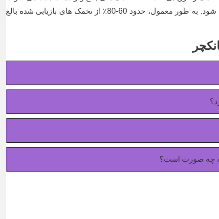
زیرا تنها با این تخمک ها باروری صحیح انجام می شود. به طور معمول، حدود 60-80٪ از تخمک های بازیابی شده بالغ
نکچر
د؟
به چه صورت است؟