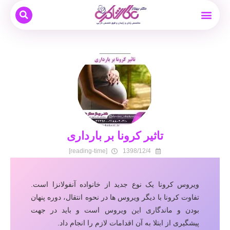
بیماری های زنان
نوبت دهی و مشاوره آنلاین
بارداری و زایمان
دکتر بهناز عطار شاکری
درمان ناباروری
تاثیر کرونا بر بارداری
[reading-time]
1398/12/4
ویروس کرونا یک نوع جدید از خانواده آنفولانزا است.
تفاوت کرونا با دیگر ویروس ها در نحوه انتقال، دوره پنهان
بودن و ماندگاری این ویروس است و باید در جهت
پیشگیری از ابتلا به آن اقدامات لازم را انجام داد.