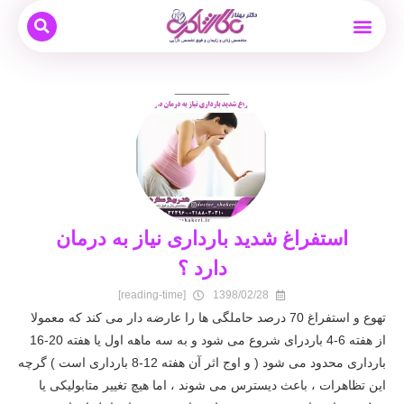
بیماری های زنان
نوبت دهی و مشاوره آنلاین
بارداری و زایمان
دکتر بهناز عطار شاکری
درمان ناباروری
استفراغ شدید بارداری نیاز به درمان
دارد ؟
[reading-time]
1398/02/28
تهوع و استفراغ 70 درصد حاملگی ها را عارضه دار می کند که معمولا
از هفته 6-4 باردرای شروع می شود و به سه ماهه اول یا هفته 20-16
بارداری محدود می شود ( و اوج اثر آن هفته 12-8 بارداری است ) گرچه
این تظاهرات ، باعث دیسترس می شوند ، اما هیچ تغییر متابولیکی یا