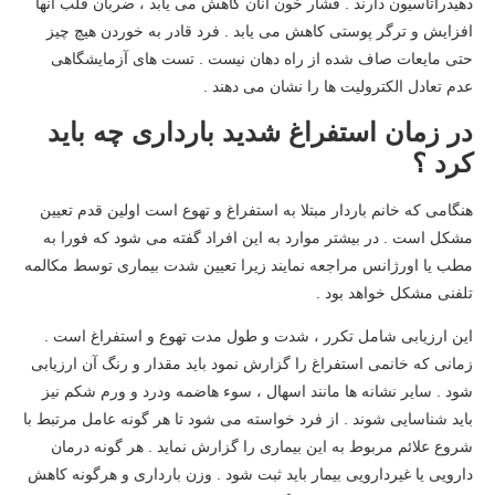
دهیدراتاسیون دارند . فشار خون آنان کاهش می یابد ، ضربان قلب آنها
افزایش و ترگر پوستی کاهش می یابد . فرد قادر به خوردن هیچ چیز
حتی مایعات صاف شده از راه دهان نیست . تست های آزمایشگاهی
عدم تعادل الکترولیت ها را نشان می دهند .
در زمان استفراغ شدید بارداری چه باید
کرد ؟
هنگامی که خانم باردار مبتلا به استفراغ و تهوع است اولین قدم تعیین
مشکل است . در بیشتر موارد به این افراد گفته می شود که فورا به
مطب یا اورژانس مراجعه نمایند زیرا تعیین شدت بیماری توسط مکالمه
تلفنی مشکل خواهد بود .
این ارزیابی شامل تکرر ، شدت و طول مدت تهوع و استفراغ است .
زمانی که خانمی استفراغ را گزارش نمود باید مقدار و رنگ آن ارزیابی
شود . سایر نشانه ها مانند اسهال ، سوء هاضمه ودرد و ورم شکم نیز
باید شناسایی شوند . از فرد خواسته می شود تا هر گونه عامل مرتبط با
شروع علائم مربوط به این بیماری را گزارش نماید . هر گونه درمان
دارویی یا غیردارویی بیمار باید ثبت شود . وزن بارداری و هرگونه کاهش