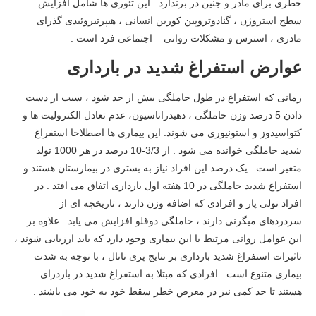
خطری برای مادر و جنین در برندارد . این تئوری ها شامل افزایش
سطح استروژن ، گنادوتروپین کورین انسانی ، هیپرتیروئیدی گذرای
مادری ، استرس و مشکلات روانی – اجتماعی فرد است .
عوارض استفراغ شدید در بارداری
زمانی که استفراغ در طول حاملگی بیش از حد شود ، سبب از دست
دادن 5 درصد وزن حاملگی ، دهیدراتاسیون، عدم تعادل الکترولیت ها و
کتواسیدوز و استونیوری می شوند. این بیماری ها اصطلاحا استفراغ
شدید حاملگی خوانده می شود . از 3/3-10 درصد در هر 1000 تولد
متغیر است . یک درصد این افراد نیاز به بستری در بیمارستان هستند و
استفراغ شدید حاملگی در 10 هفته اول بارداری اتفاق می افتد . در
افراد نولی پار و افرادی که اضافه وزن دارند ، تاریخچه ای از
سردردهای میگرنی دارند ، حاملگی دوقلو افزایش می یابد . علاوه بر
این عوامل روانی مرتبط با این بیماری وجود دارد که باید ارزیابی شوند ،
تاثیرات استفراغ شدید بارداری بر نتایج پری ناتال ، با توجه به شدت
بیماری متنوع است . افرادی که مبتلا به استفراغ شدید در باردرای
هستند تا حد کمی نیز در معرض خطر سقط خود به خود می باشند .