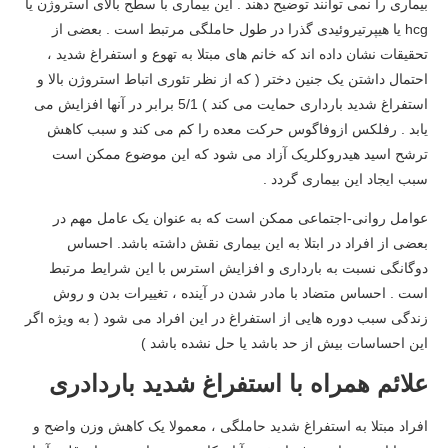
بیماری را نمی توانند توضیح دهند . این بیماری با سطح بالای استروژن یا
hcg یا هیپرتیروئیدی گذرا در طول حاملگی مرتبط است . بعضی از
تحقیقات نشان داده اند که خانم های مبتلا به تهوع و استفراغ شدید ،
احتمال داشتن یک جنین دختر ( که از نظر تئوری اتباط استروژن بالا و
استفراغ شدید بارداری حمایت می کند ) 5/1 برابر در آنها افزایش می
یابد . رفلکس ازوفاگوس حرکت معده را کم می کند و سبب کاهش
ترشح اسید هیدروکلریک آزاد می شود که این موضوع ممکن است
سبب ایجاد این بیماری گردد .
عوامل روانی-اجتماعی ممکن است که به عنوان یک عامل مهم در
بعضی از افراد در ابتلا به این بیماری نقش داشته باشد. احساس
دوگانگی نسبت به بارداری و افزایش استرس با این شرایط مرتبط
است . احساس متضاد با مادر شدن در آینده ، تغییرات بدن و روش
زندگی سبب دوره هایی از استفراغ در این افراد می شود ( به ویژه اگر
این احساسات بیش از حد باشد یا حل نشده باشد )
علائم همراه با استفراغ شدید باردادری
افراد مبتلا به استفراغ شدید حاملگی ، معمولا یک کاهش وزن واضح و