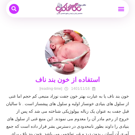
بیماری های زنان
نوبت دهی و مشاوره آنلاین
بارداری و زایمان
دکتر بهناز عطار شاکری
درمان ناباروری
استفاده از خون بند ناف
[reading-time]
1401/11/16
خون بند ناف یا به عبارت بهتر خون جفت نوزاد منبعی کم حجم اما غنی
از سلول های بنیادی خونساز اولیه و سلول های پیشساز است . تا سالیان
قبل جفت به عنوان یک زباله بیولوژیکی شناخته می شد که پس از
خروج از رحم مادر آن را معدوم می نمودند. این منبع غنی از سلول های
بنیادی را داوند بطور نامحدودی در دسترس بشر قرار داده است که جمع
آوری آن آسان ، بدون درد و غیر تهاجمی می باشد .خون بند ناف برای