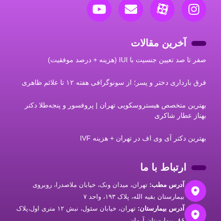
آخرین مقالات
صفر تا صد تعیین جنسیت با IUI (هزینه + درصد موفقیت)
فرق بارداری دختر و پسر؛ از سونوگرافی هفته ۱۲ تا علائم ظاهری
بهترین متخصص هیستروسکوپی تهران | پروفسور و پنجه‌طلا دکتر
بهناز عطار شاکری
بهترین دکتر آی وی اف در تهران + هزینه IVF
ارتباط با ما
آدرس مطب:
تهران، میدان ونک، خیابان ملاصدرا، روبروی
بیمارستان بقیه الله، پلاک ۱۹۳، واحد ۷
آدرس بیمارستان:
تهران، خيابان سئول، نبش ۱۲ متری اول،پلاک
۸۶، بیمارستان آرمان